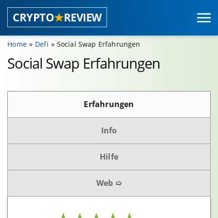
CRYPTO
★
REVIEW
Home
Defi
Social Swap Erfahrungen
Coins
Social Swap Erfahrungen
Wallets
Erfahrungen
Hardwarewallets
Softwarewallets
Info
Mobile App Wallets
Browserwallets
Hilfe
Web ➯
Börsen
Regulierte Börsen