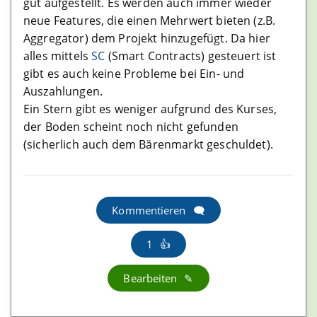
gut aufgestellt. Es werden auch immer wieder
Bitpanda Erfahrungen
neue Features, die einen Mehrwert bieten (z.B.
Aggregator) dem Projekt hinzugefügt. Da hier
Ledger Nano S Erfahrungen
alles mittels
SC
(Smart Contracts) gesteuert ist
Nuri (ehem Bitwala) Erfahrungen
gibt es auch keine Probleme bei Ein- und
Auszahlungen.
Crypto.com Erfahrungen
Ein Stern gibt es weniger aufgrund des Kurses,
Coinbase Erfahrungen
der Boden scheint noch nicht gefunden
Bison App Erfahrungen
(sicherlich auch dem Bärenmarkt geschuldet).
Atomic Wallet Erfahrungen
Exodus Wallet Erfahrungen
Kommentieren
Myetherwallet Erfahrungen
Trezor Model T Erfahrungen
1
BRD Wallet Erfahrungen
Bearbeiten
Swipe Erfahrungen