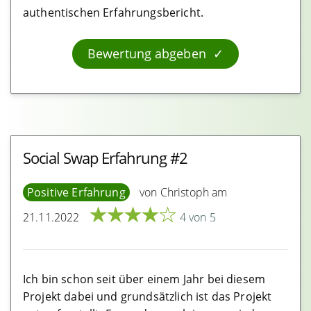
Visa Karten
authentischen Erfahrungsbericht.
Mastercard Karten
Bewertung abgeben
Eftpos Karten
Sonstiges
Shops
Social Swap Erfahrung #2
Nützliche Webseiten
Positive Erfahrung
von Christoph am
Defi
★
★
★
★
★
21.11.2022
4 von 5
Defi-Token
Ich bin schon seit über einem Jahr bei diesem
Wallets
Projekt dabei und grundsätzlich ist das Projekt
Blockchain.com Erfahrungen