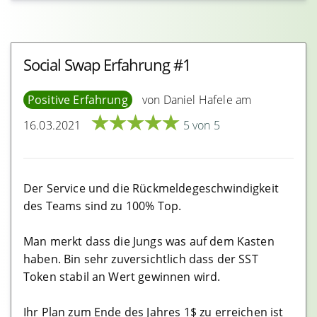
Metamask Erfahrungen
Börsen
Social Swap Erfahrung #1
Binance Erfahrungen
Positive Erfahrung
von Daniel Hafele am
Bitcoin.de Erfahrungen
★
★
★
★
★
16.03.2021
5 von 5
Bitfinex Erfahrungen
eToro Erfahrungen
Anycoin Direct Erfahrungen
Der Service und die Rückmeldegeschwindigkeit
Bitpanda Exchange Erfahrungen
des Teams sind zu 100% Top.
bsdex Erfahrungen
Man merkt dass die Jungs was auf dem Kasten
Bitstamp Erfahrungen
haben. Bin sehr zuversichtlich dass der SST
Bitmex Erfahrungen
Token stabil an Wert gewinnen wird.
1inch Erfahrungen
Ihr Plan zum Ende des Jahres 1$ zu erreichen ist