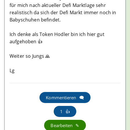
Uniswap Erfahrungen
für mich nach aktueller Defi Marktlage sehr
realistisch da sich der Defi Markt immer noch in
Kraken Erfahrungen
Babyschuhen befindet.
Poloniex Erfahrungen
Phemex Erfahrungen
Ich denke als Token Hodler bin ich hier gut
aufgehoben 👍
Huobi Erfahrungen
KuCoin Erfahrungen
Weiter so Jungs 🙏
Bitvavo Erfahrungen
Lg
Masternode Anbieter
StakeCube Erfahrungen
Kommentieren
Simplepospool Erfahrungen
1
Bitcoinsuisse Erfahrungen
Crowdnode Erfahrungen
Bearbeiten