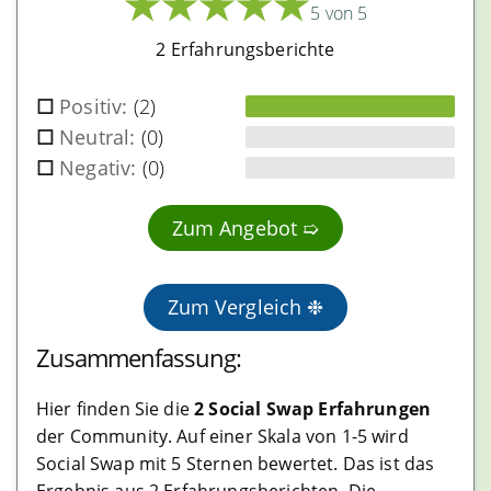
★
★
★
★
★
5 von 5
Unregulierte Börsen
2 Erfahrungsberichte
Dezentrale Börsen
Positiv:
(2)
Masternode Anbieter
Neutral:
(0)
Negativ:
(0)
Masternode Pools
Shared Masternodes
Zum Angebot ➯
Masternode Hosting
Zum Vergleich ❉
Mining Anbieter
Zusammenfassung:
Cloud Mining Anbieter
Mining Hardware Shops
Hier finden Sie die
2 Social Swap Erfahrungen
der Community. Auf einer Skala von 1-5 wird
Mining Colocation
Social Swap mit 5 Sternen bewertet. Das ist das