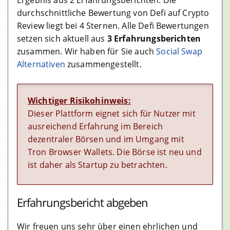
Ergebnis aus 2 Erfahrungsberichten. Die
durchschnittliche Bewertung von Defi auf Crypto
Krypto Steuern
Review liegt bei 4 Sternen. Alle Defi Bewertungen
Kostenlose Software
setzen sich aktuell aus
3 Erfahrungsberichten
zusammen. Wir haben für Sie auch
Social Swap
Cloud Software
Alternativen
zusammengestellt.
Software
Wichtiger Risikohinweis:
Krypto Investment
Dieser Plattform eignet sich für Nutzer mit
Interest Plattformen
ausreichend Erfahrung im Bereich
dezentraler Börsen und im Umgang mit
Tron Browser Wallets. Die Börse ist neu und
Kostenlos und Geschenkt
ist daher als Startup zu betrachten.
Crypto Faucets
Erfahrungsbericht abgeben
Debitkarten
Wir freuen uns sehr über einen ehrlichen und