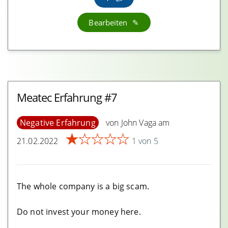
Coyn Erfahrungen
Bearbeiten
Blockpit Erfahrungen
Krypto Investment
Cake Defi Erfahrungen
Meatec Erfahrung #7
Coinlend Erfahrungen
Negative Erfahrung
von John Vaga am
Nexo Erfahrungen
★
★
★
★
★
21.02.2022
1 von 5
Stellar Fund Erfahrungen
BlockFi Erfahrungen
YouHodler Erfahrungen
The whole company is a big scam.
YieldApp Erfahrungen
Do not invest your money here.