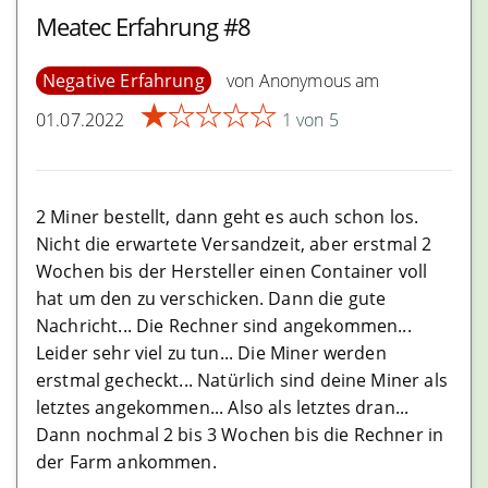
Metamask Erfahrungen
Meatec Erfahrung #8
Börsen
Negative Erfahrung
von Anonymous am
★
★
★
★
★
Binance Erfahrungen
01.07.2022
1 von 5
Bitcoin.de Erfahrungen
Bitfinex Erfahrungen
2 Miner bestellt, dann geht es auch schon los.
eToro Erfahrungen
Nicht die erwartete Versandzeit, aber erstmal 2
Anycoin Direct Erfahrungen
Wochen bis der Hersteller einen Container voll
hat um den zu verschicken. Dann die gute
Bitpanda Exchange Erfahrungen
Nachricht... Die Rechner sind angekommen...
bsdex Erfahrungen
Leider sehr viel zu tun... Die Miner werden
erstmal gecheckt... Natürlich sind deine Miner als
Bitstamp Erfahrungen
letztes angekommen... Also als letztes dran...
Bitmex Erfahrungen
Dann nochmal 2 bis 3 Wochen bis die Rechner in
1inch Erfahrungen
der Farm ankommen.