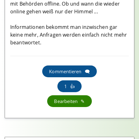
mit Behörden offline. Ob und wann die wieder
Bitpanda Erfahrungen
online gehen weiß nur der Himmel ...
Ledger Nano S Erfahrungen
Informationen bekommt man inzwischen gar
Nuri (ehem Bitwala) Erfahrungen
keine mehr, Anfragen werden einfach nicht mehr
Crypto.com Erfahrungen
beantwortet.
Coinbase Erfahrungen
Bison App Erfahrungen
Kommentieren
Atomic Wallet Erfahrungen
Exodus Wallet Erfahrungen
1
Myetherwallet Erfahrungen
Bearbeiten
Trezor Model T Erfahrungen
BRD Wallet Erfahrungen
Swipe Erfahrungen