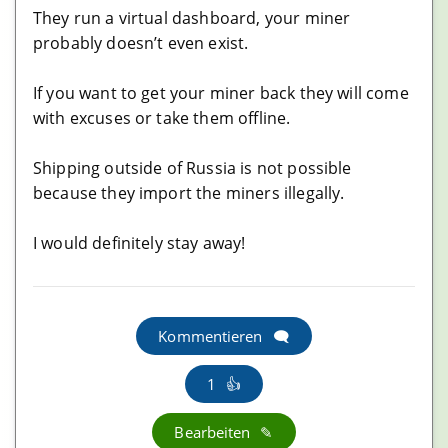
Kostenlos und Geschenkt
They run a virtual dashboard, your miner
probably doesn’t even exist.
Publish0x Erfahrungen
Brave Browser Erfahrungen
If you want to get your miner back they will come
with excuses or take them offline.
Debitkarten
Shipping outside of Russia is not possible
Wirex Erfahrungen
because they import the miners illegally.
I would definitely stay away!
Sonstiges
Coinsbee Erfahrungen
Coinmarketcap Erfahrungen
Kommentieren
Sinovate Erfahrungen
1
Bearbeiten
Defi