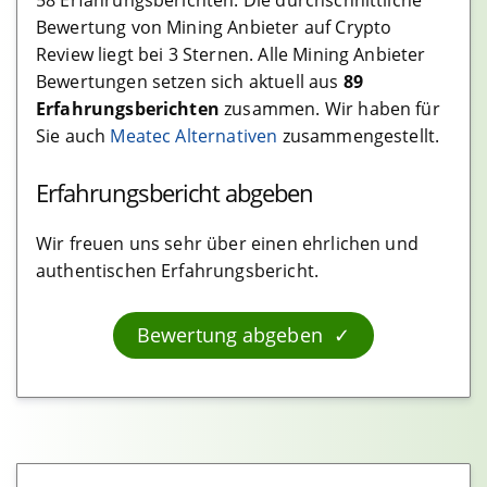
58 Erfahrungsberichten. Die durchschnittliche
Bewertung von Mining Anbieter auf Crypto
Krypto Steuern
Review liegt bei 3 Sternen. Alle Mining Anbieter
Kostenlose Software
Bewertungen setzen sich aktuell aus
89
Erfahrungsberichten
zusammen. Wir haben für
Cloud Software
Sie auch
Meatec Alternativen
zusammengestellt.
Software
Erfahrungsbericht abgeben
Krypto Investment
Wir freuen uns sehr über einen ehrlichen und
Interest Plattformen
authentischen Erfahrungsbericht.
Bewertung abgeben
Kostenlos und Geschenkt
Crypto Faucets
Debitkarten