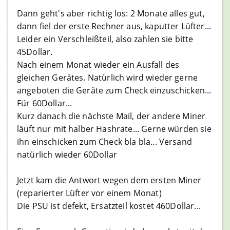
Uniswap Erfahrungen
Dann geht's aber richtig los: 2 Monate alles gut,
Kraken Erfahrungen
dann fiel der erste Rechner aus, kaputter Lüfter...
Leider ein Verschleißteil, also zahlen sie bitte
Poloniex Erfahrungen
45Dollar.
Phemex Erfahrungen
Nach einem Monat wieder ein Ausfall des
Huobi Erfahrungen
gleichen Gerätes. Natürlich wird wieder gerne
angeboten die Geräte zum Check einzuschicken...
KuCoin Erfahrungen
Für 60Dollar...
Bitvavo Erfahrungen
Kurz danach die nächste Mail, der andere Miner
läuft nur mit halber Hashrate... Gerne würden sie
ihn einschicken zum Check bla bla... Versand
Masternode Anbieter
natürlich wieder 60Dollar
StakeCube Erfahrungen
Jetzt kam die Antwort wegen dem ersten Miner
Simplepospool Erfahrungen
(reparierter Lüfter vor einem Monat)
Bitcoinsuisse Erfahrungen
Die PSU ist defekt, Ersatzteil kostet 460Dollar...
Crowdnode Erfahrungen