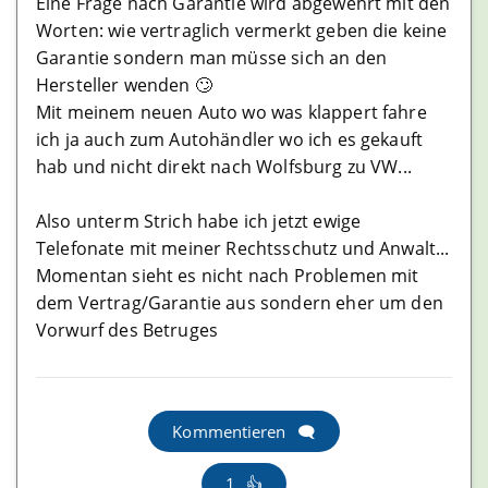
Eine Frage nach Garantie wird abgewehrt mit den
Flits App Erfahrungen
Worten: wie vertraglich vermerkt geben die keine
Garantie sondern man müsse sich an den
Hersteller wenden 🙄
Mining Anbieter
Mit meinem neuen Auto wo was klappert fahre
Meatec Erfahrungen
ich ja auch zum Autohändler wo ich es gekauft
hab und nicht direkt nach Wolfsburg zu VW...
CryptoTab Erfahrungen
Bitcoin.com Erfahrungen
Also unterm Strich habe ich jetzt ewige
Telefonate mit meiner Rechtsschutz und Anwalt...
Hashing24 Erfahrungen
Momentan sieht es nicht nach Problemen mit
dem Vertrag/Garantie aus sondern eher um den
Vorwurf des Betruges
Krypto Steuern
Cointracking Erfahrungen
Blockpit Erfahrungen Erfahrungen
Kommentieren
Accointing Erfahrungen
1
TokenTax Erfahrungen