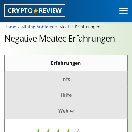
CRYPTO
★
REVIEW
Home
Mining Anbieter
Meatec Erfahrungen
Coins
Negative Meatec Erfahrungen
Wallets
Erfahrungen
Hardwarewallets
Softwarewallets
Info
Mobile App Wallets
Browserwallets
Hilfe
Web ➯
Börsen
Regulierte Börsen