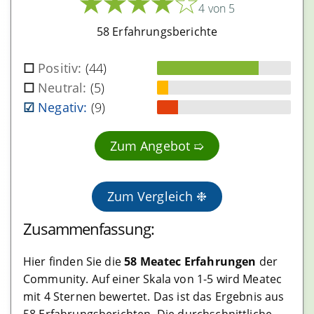
★
★
★
★
★
4 von 5
Unregulierte Börsen
58 Erfahrungsberichte
Dezentrale Börsen
Positiv:
(44)
Masternode Anbieter
Neutral:
(5)
Negativ:
(9)
Masternode Pools
Shared Masternodes
Zum Angebot ➯
Masternode Hosting
Zum Vergleich ❉
Mining Anbieter
Zusammenfassung:
Cloud Mining Anbieter
Mining Hardware Shops
Hier finden Sie die
58 Meatec Erfahrungen
der
Community. Auf einer Skala von 1-5 wird Meatec
Mining Colocation
mit 4 Sternen bewertet. Das ist das Ergebnis aus