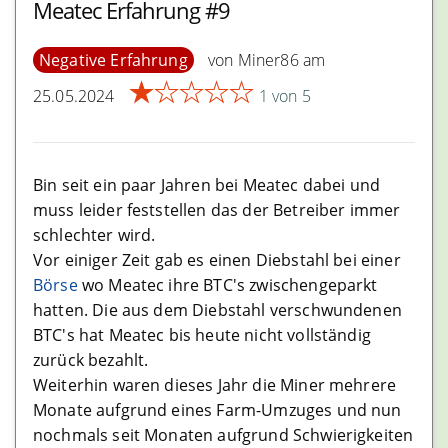
Meatec Erfahrung #9
Visa Karten
Mastercard Karten
Negative Erfahrung
von Miner86 am
Eftpos Karten
★
★
★
★
★
25.05.2024
1 von 5
Sonstiges
Bin seit ein paar Jahren bei Meatec dabei und
Shops
muss leider feststellen das der Betreiber immer
Nützliche Webseiten
schlechter wird.
Vor einiger Zeit gab es einen Diebstahl bei einer
Börse
wo Meatec ihre BTC's zwischengeparkt
Defi
hatten. Die aus dem Diebstahl verschwundenen
Defi-Token
BTC's hat Meatec bis heute nicht vollständig
zurück bezahlt.
Weiterhin waren dieses Jahr die Miner mehrere
Wallets
Monate aufgrund eines Farm-Umzuges und nun
nochmals seit Monaten aufgrund Schwierigkeiten
Blockchain.com Erfahrungen