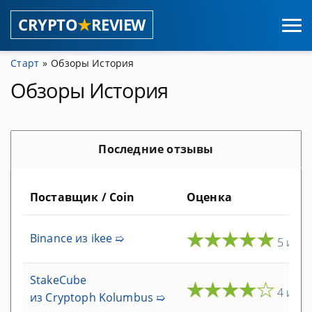
CRYPTO
★
REVIEW
Старт
Обзоры История
Coins
Обзоры История
Поставщик Мастернод
Последние отзывы
Общие мастерноды
Хостинг Мастернодами
Поставщик / Coin
Оценка
Пулы мастернод
★
★
★
★
★
Binance
из ikee ➯
5 из 5
Кошельки
Браузерные кошельки
StakeCube
★
★
★
★
★
4 из 5
из Cryptoph Kolumbus ➯
Аппаратные кошельки