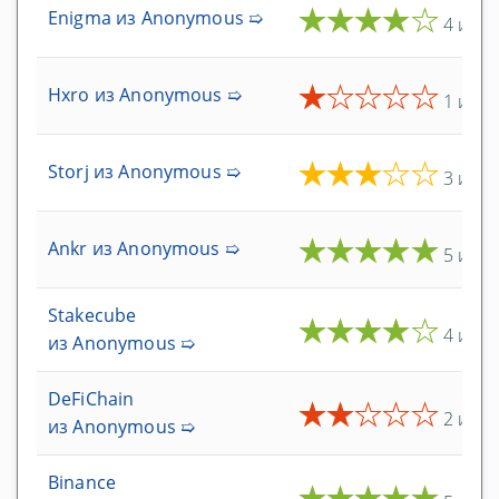
★
★
★
★
★
Enigma
из Anonymous ➯
4 из 5
Крипто-валюты и налоги
Бесплатные программы
★
★
★
★
★
Hxro
из Anonymous ➯
1 из 5
Облачное программы
Программные
★
★
★
★
★
Storj
из Anonymous ➯
3 из 5
Крипто инвестиции
★
★
★
★
★
Ankr
из Anonymous ➯
5 из 5
Инвестиционные платформы
Stakecube
★
★
★
★
★
4 из 5
из Anonymous ➯
Бесплатно и подарок
Крипто faucet
DeFiChain
★
★
★
★
★
2 из 5
из Anonymous ➯
Дебетовые карты
Binance
★
★
★
★
★