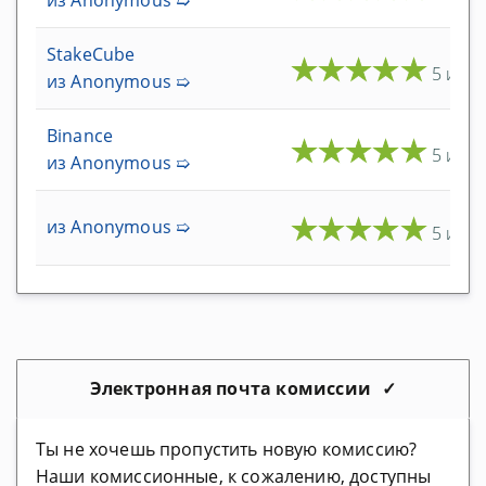
Blockchain.com Отзывы
StakeCube
★
★
★
★
★
Exodus Wallet Отзывы
5 из 5
из Anonymous ➯
Atomic Wallet Отзывы
Binance
★
★
★
★
★
Coinbase Отзывы
5 из 5
из Anonymous ➯
Ledger Nano S Отзывы
★
★
★
★
★
Crypto.com Отзывы
из Anonymous ➯
5 из 5
Биржи
Binance Отзывы
Bitfinex Отзывы
Электронная почта комиссии
Bitpanda Exchange Отзывы
Ты не хочешь пропустить новую комиссию?
Anycoin Direct Отзывы
Наши комиссионные, к сожалению, доступны