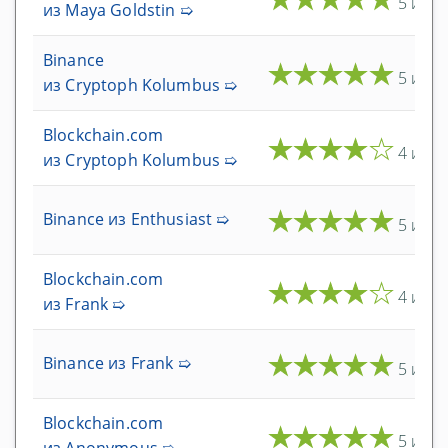
5 из 5
из Maya Goldstin ➯
Карты Visa
Карты Mastercard
Binance
★
★
★
★
★
5 из 5
из Cryptoph Kolumbus ➯
Другой
Blockchain.com
★
★
★
★
★
4 из 5
Магазины
из Cryptoph Kolumbus ➯
Полезные сайты
★
★
★
★
★
Binance
из Enthusiast ➯
5 из 5
Поставщик Мастернод
Blockchain.com
★
★
★
★
★
4 из 5
StakeCube Отзывы
из Frank ➯
Bitcoinsuisse Отзывы
★
★
★
★
★
Binance
из Frank ➯
Crowdnode Отзывы
5 из 5
Blockchain.com
★
★
★
★
★
Кошельки
5 из 5
из Anonymous ➯