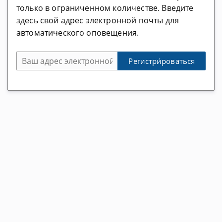
Bitmex Отзывы
только в ограниченном количестве. Введите
Bitstamp Отзывы
здесь свой адрес электронной почты для
автоматического оповещения.
Uniswap Отзывы
1inch Отзывы
eToro Отзывы
Social Swap Отзывы
Поставщик майнинга
CryptoTab Отзывы
Poolnode Отзывы
Meatec Отзывы
Miners.de Отзывы
Simplepospool Отзывы